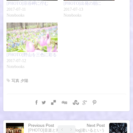
[PHOTO]宗谷岬に佇む
[PHOTO]出発の朝に
2017-07-11
2017-07-13
Notebooks
Notebooks
[PHOTO]野山を三色に彩る
2017-07-12
Notebooks
写真
夕陽
Previous Post
Next Post
[PHOTO]音楽と海辺
[Blog]老いるという