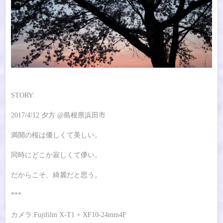
STORY:
2017/4/12 夕方 @島根県浜田市
満開の桜は優しくて美しい。
同時にどこか寂しくて儚い。
だからこそ、綺麗だと思う。
***
カメラ:Fujifilm X-T1 + XF10-24mm4F