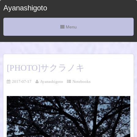
Ayanashigoto
Menu
[PHOTO]サクラノキ
2017-07-17
Ayanashigoto
Notebooks