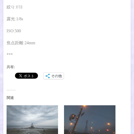
絞り:f/11
露光:1/8s
ISO:500
焦点距離:24mm
***
共有:
その他
関連