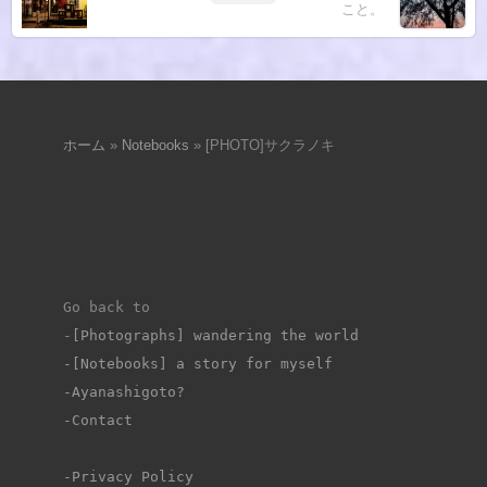
こと。
ホーム
»
Notebooks
»
[PHOTO]サクラノキ
Go back to 
-
[Photographs] wandering the world
-[Notebooks] a story for myself
-Ayanashigoto?
-Contact
-Privacy Policy