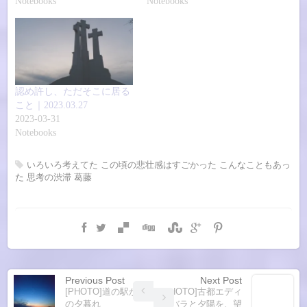
Notebooks
Notebooks
認め許し、ただそこに居る
こと｜2023.03.27
2023-03-31
Notebooks
いろいろ考えてた
この頃の悲壮感はすごかった
こんなこともあっ
た
思考の渋滞
葛藤
Previous Post
Next Post
[PHOTO]道の駅から
[PHOTO]古都エディ
の夕暮れ
ンバラと夕陽を、望