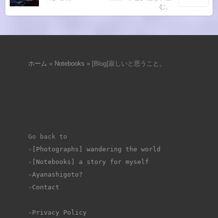
む。
ホーム
»
Notebooks
»
[Blog]寂しいと思うこと。
Go back to 
-
[Photographs] wandering the world
-[Notebooks] a story for myself
-Ayanashigoto?
-Contact
-Privacy Policy