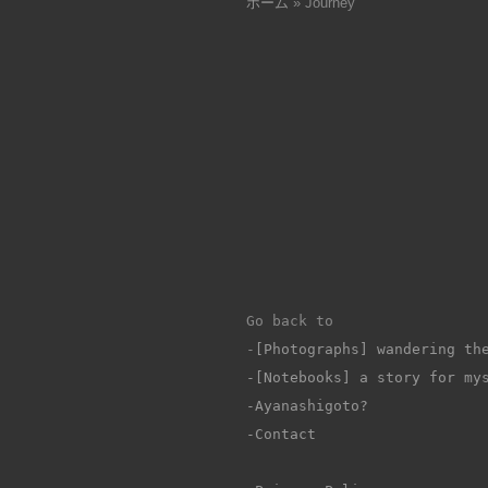
ホーム
»
Journey
Go back to 
-
[Photographs] wandering th
-[Notebooks] a story for my
-Ayanashigoto?
-Contact